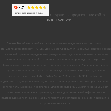
Создание и продвижение сайта -
BEZE IT COMPANY
Данные Вашей платежной карты гарантировано защищены в соответствии со
стандартами безопасности PCI DSS. Данные карты вводятся на защищенной банковской
платежной странице, передача информации происходит с применением технологии
шифрования SSL. Дальнейшая передача информации происходит по закрытым
банковским сетям, имеющим наивысший уровень надежности. Для дополнительной
аутентификации Держателя карты используется протокол 3D-Secure для VISA и
Mastercard и протокол EMV 3DS (Mir Accept 2.0) для карт МИР. Если Эмитент
поддерживает данную технологию, Вы будете перенаправлены на его сервер для ввода
дополнительных реквизитов платежа. Для протокола EMV 3DS (Mir Accept 2.0) может
отсутствовать отдельная страница для ввода дополнительной информации для
подтверждения платежа в случае выполнения автоматизированной аутентфикации на
стороне эмитента карты