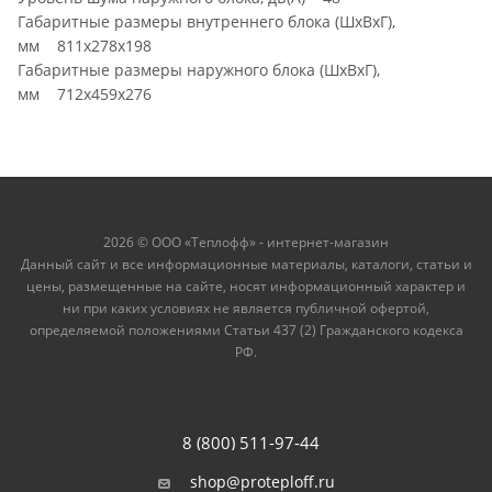
Габаритные размеры внутреннего блока (ШxВxГ),
мм 811x278x198
Габаритные размеры наружного блока (ШxВxГ),
мм 712x459x276
2026 © ООО «Теплофф» - интернет-магазин
Данный сайт и все информационные материалы, каталоги, статьи и
цены, размещенные на сайте, носят информационный характер и
ни при каких условиях не является публичной офертой,
определяемой положениями Статьи 437 (2) Гражданского кодекса
РФ.
8 (800) 511-97-44
shop@proteploff.ru