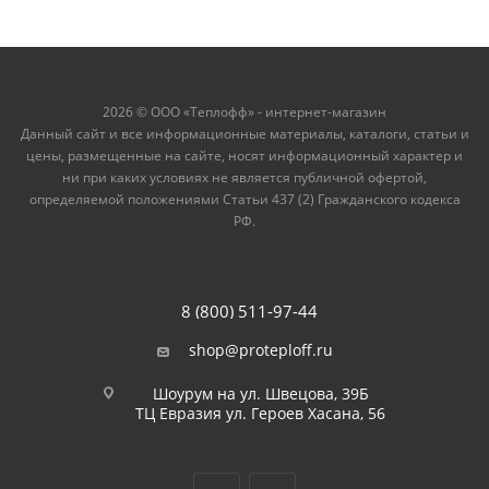
2026 © ООО «Теплофф» - интернет-магазин
Данный сайт и все информационные материалы, каталоги, статьи и
цены, размещенные на сайте, носят информационный характер и
ни при каких условиях не является публичной офертой,
определяемой положениями Статьи 437 (2) Гражданского кодекса
РФ.
8 (800) 511-97-44
shop@proteploff.ru
Шоурум на ул. Швецова, 39Б
ТЦ Евразия ул. Героев Хасана, 56