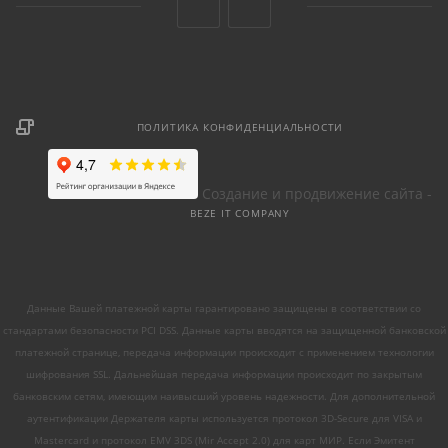
ПОЛИТИКА КОНФИДЕНЦИАЛЬНОСТИ
Создание и продвижение сайта -
BEZE IT COMPANY
Данные Вашей платежной карты гарантировано защищены в соответствии со
стандартами безопасности PCI DSS. Данные карты вводятся на защищенной банковской
платежной странице, передача информации происходит с применением технологии
шифрования SSL. Дальнейшая передача информации происходит по закрытым
банковским сетям, имеющим наивысший уровень надежности. Для дополнительной
аутентификации Держателя карты используется протокол 3D-Secure для VISA и
Mastercard и протокол EMV 3DS (Mir Accept 2.0) для карт МИР. Если Эмитент