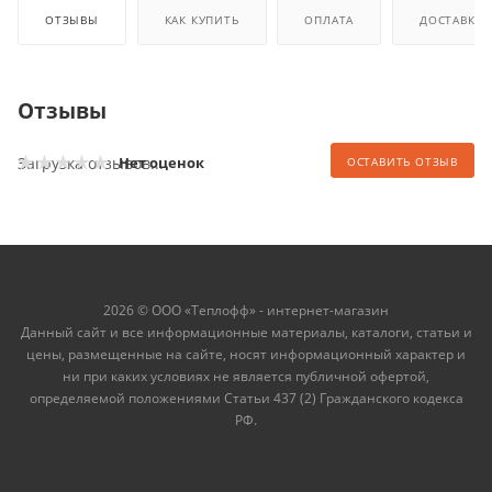
ОТЗЫВЫ
КАК КУПИТЬ
ОПЛАТА
ДОСТАВКА
Отзывы
Загрузка отзывов...
Нет оценок
ОСТАВИТЬ ОТЗЫВ
2026 © ООО «Теплофф» - интернет-магазин
Данный сайт и все информационные материалы, каталоги, статьи и
цены, размещенные на сайте, носят информационный характер и
ни при каких условиях не является публичной офертой,
определяемой положениями Статьи 437 (2) Гражданского кодекса
РФ.