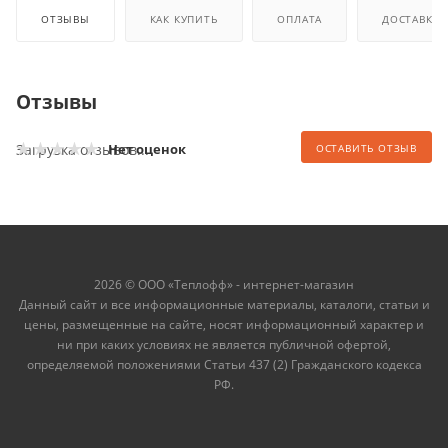
ОТЗЫВЫ
КАК КУПИТЬ
ОПЛАТА
ДОСТАВКА
Отзывы
Загрузка отзывов...
Нет оценок
ОСТАВИТЬ ОТЗЫВ
2026 © ООО «Теплофф» - интернет-магазин
Данный сайт и все информационные материалы, каталоги, статьи и
цены, размещенные на сайте, носят информационный характер и
ни при каких условиях не является публичной офертой,
определяемой положениями Статьи 437 (2) Гражданского кодекса
РФ.