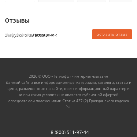
Отзывы
Загрузка отзывов...
Нет оценок
ОСТАВИТЬ ОТЗЫВ
2026 © ООО «Теплофф» - интернет-магазин
Данный сайт и все информационные материалы, каталоги, статьи и
цены, размещенные на сайте, носят информационный характер и
ни при каких условиях не является публичной офертой,
определяемой положениями Статьи 437 (2) Гражданского кодекса
РФ.
8 (800) 511-97-44