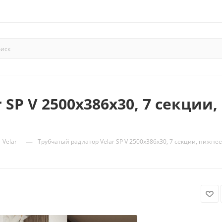
 SP V 2500x386x30, 7 секци
—
Velar
Трубчатый радиатор Velar SP V 2500x386x30, 7 секции, нижнее