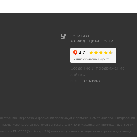
ПОЛИТИКА
КОНФИДЕНЦИАЛЬНОСТИ
Создание и продвижение
сайта -
BEZE IT COMPANY
ой странице, передача информации происходит с применением технологии шифрования
рты используется протокол 3D-Secure для VISA и Mastercard и протокол EMV 3DS (Mir
токола EMV 3DS (Mir Accept 2.0) может отсутствовать отдельная страница для ввода