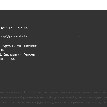
 (800) 511-97-44
hop@proteploff.ru
оурум на ул. Швецова,
39Б
Ц Евразия ул. Героев
асана, 56
ами безопасности PCI DSS. Данные карты вводятся на защищенной банковской платежн
ющим наивысший уровень надежности. Для дополнительной аутентификации Держателя ка
е перенаправлены на его сервер для ввода дополнительных реквизитов платежа. Для про