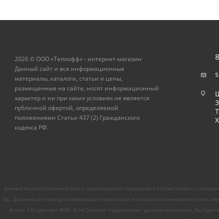
8
2026 © ООО «Теплофф» - интернет-магазин
Данный сайт и все информационные
s
материалы, каталоги, статьи и цены,
размещенные на сайте, носят информационный
Ш
характер и ни при каких условиях не является
публичной офертой, определяемой
Т
положениями Статьи 437 (2) Гражданского
Х
кодекса РФ.
Данные Вашей платежной карты гарантировано защищены в соответствии со стандарт
SSL. Дальнейшая передача информации происходит по закрытым банковским сетям, име
Accept 2.0) для карт МИР. Если Эмитент поддерживает данную технологию, Вы будет