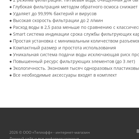
● Глубокая фильтрация методом обратного осмоса снижает
● Удаляет до 99,99% бактерий и вирусов
● Высокая скорость фильтрации до 2 л/мин
● Расход воды в 2,5 раза меньше по сравнению с классич
● Smart система индикации срока службы фильтрующих к
● Простая установка с минимальным количеством разъемов
● Компактный размер и простота использования
● Уникальная система подачи воды исключающая риск пр
● Повышенный ресурс фильтрующих элементов (до 3 лет)
● Экологичность. Экономия тысяч одноразовых пластиковы
● Все необходимые аксессуары входят в комплект
8
2026 © ООО «Теплофф» - интернет-магазин
Данный сайт и все информационные