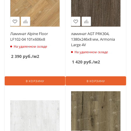
Ламинат Alpine Floor
ламинат AGT PRK304,
LF102-04 101х606х8
1380х246х8 мм, Armonia
Large 4V
На удаленном складе
На удаленном складе
2 390
руб.
/м2
1 420
руб.
/м2
В КОРЗИНУ
В КОРЗИНУ