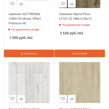
ламинат AGT PRK904,
Ламинат Alpine Floor
1200х191х8 мм, Effect
LF101-22 198х1218х12
Premium 4V
На удаленном складе
На удаленном складе
2 530
руб.
/м2
1 590
руб.
/м2
В КОРЗИНУ
В КОРЗИНУ
Ламинат Alpine Floor
Ламинат Alpine Floor