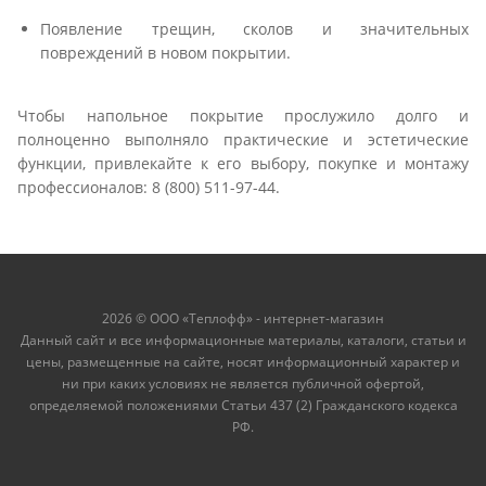
Появление трещин, сколов и значительных
повреждений в новом покрытии.
Чтобы напольное покрытие прослужило долго и
полноценно выполняло практические и эстетические
функции, привлекайте к его выбору, покупке и монтажу
профессионалов: 8 (800) 511-97-44.
2026 © ООО «Теплофф» - интернет-магазин
Данный сайт и все информационные материалы, каталоги, статьи и
цены, размещенные на сайте, носят информационный характер и
ни при каких условиях не является публичной офертой,
определяемой положениями Статьи 437 (2) Гражданского кодекса
РФ.