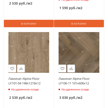
2 530
руб.
/м2
1 590
руб.
/м2
В КОРЗИНУ
В КОРЗИНУ
Ламинат Alpine Floor
Ламинат Alpine Floor
LF101-04 198х1218х12
LF106-11 101х606х12
На удаленном складе
На удаленном складе
2 530
руб.
/м2
3 030
руб.
/м2