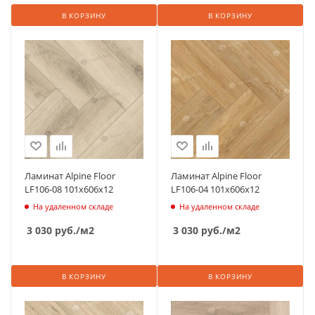
В КОРЗИНУ
В КОРЗИНУ
Ламинат Alpine Floor
Ламинат Alpine Floor
LF106-08 101х606х12
LF106-04 101х606х12
На удаленном складе
На удаленном складе
3 030
руб.
/м2
3 030
руб.
/м2
В КОРЗИНУ
В КОРЗИНУ