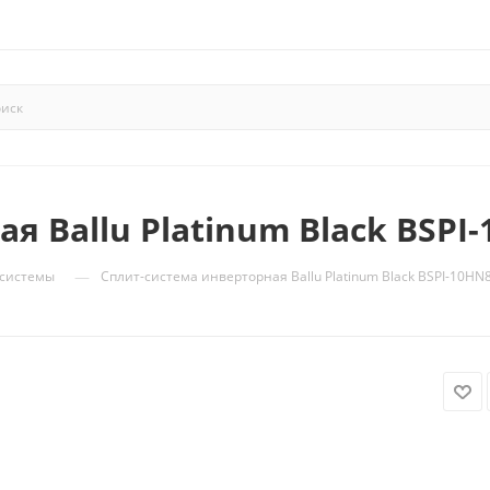
 Ballu Platinum Black BSPI-
—
-системы
Сплит-система инверторная Ballu Platinum Black BSPI-10HN8