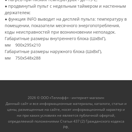
● продвинутый пульт с недельным таймером и настенным
держателем;
● функция INFO выводит на дисплей пульта: температуру в
помещении, показатели месячного энергопотребления,
коды неисправностей при возникновении неполадок.
Габаритные размеры внутреннего блока (ШхВхГ),
мм 900x295x210
Габаритные размеры наружного блока (ШхВхГ),
мм 750x548x288
2026 © ООО «Теплофф» - интернет-магазин
Данный сайт и все информационные материалы, каталоги, статьи и
цены, размещенные на сайте, носят информационный характер и
ни при каких условиях не является публичной офертой,
определяемой положениями Статьи 437 (2) Гражданского кодекса
РФ.