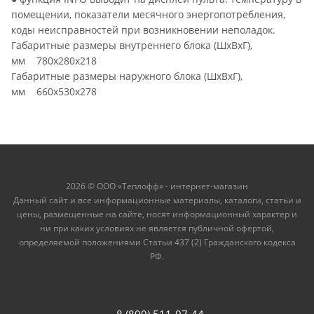
помещении, показатели месячного энергопотребления,
коды неисправностей при возникновении неполадок.
Габаритные размеры внутреннего блока (ШхВхГ),
мм 780x280x218
Габаритные размеры наружного блока (ШхВхГ),
мм 660x530x278
2026 © ООО «Теплофф» - интернет-магазин
Данный сайт и все информационные материалы, каталоги, статьи и
цены, размещенные на сайте, носят информационный характер и
ни при каких условиях не является публичной офертой,
определяемой положениями Статьи 437 (2) Гражданского кодекса
РФ.