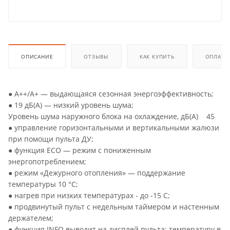
ОПИСАНИЕ
ОТЗЫВЫ
КАК КУПИТЬ
ОПЛАТА
● A++/A+ — выдающаяся сезонная энергоэффективность;
● 19 дБ(А) — низкий уровень шума;
Уровень шума наружного блока на охлаждение, дБ(А) 45
● управление горизонтальными и вертикальными жалюзи
при помощи пульта ДУ;
● функция ECO — режим с пониженным
энергопотреблением;
● режим «Дежурного отопления» — поддержание
температуры 10 °C;
● нагрев при низких температурах - до -15 С;
● продвинутый пульт с недельным таймером и настенным
держателем;
● функция INFO выводит на дисплей пульта: температуру в