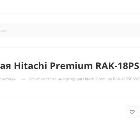
я Hitachi Premium RAK-18PS
—
-системы
Сплит-система инверторная Hitachi Premium RAK-18PSC/WSC