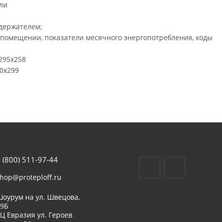
ли
держателем;
в помещении, показатели месячного энергопотребления, коды
295x258
0x299
 (800) 511-97-44
hop@proteploff.ru
оурум на ул. Швецова,
39Б
Ц Евразия ул. Героев