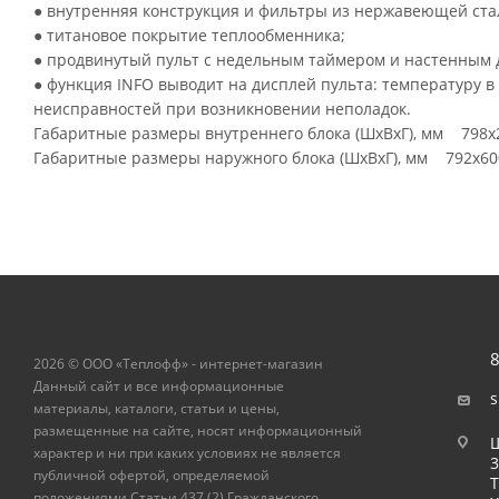
● внутренняя конструкция и фильтры из нержавеющей ста
● титановое покрытие теплообменника;
● продвинутый пульт с недельным таймером и настенным 
● функция INFO выводит на дисплей пульта: температуру 
неисправностей при возникновении неполадок.
Габаритные размеры внутреннего блока (ШхВхГ), мм 798x
Габаритные размеры наружного блока (ШхВхГ), мм 792x60
8
2026 © ООО «Теплофф» - интернет-магазин
Данный сайт и все информационные
s
материалы, каталоги, статьи и цены,
размещенные на сайте, носят информационный
Ш
характер и ни при каких условиях не является
публичной офертой, определяемой
Т
положениями Статьи 437 (2) Гражданского