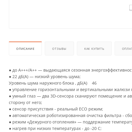
ОПИСАНИЕ
ОТЗЫВЫ
КАК КУПИТЬ
ОПЛА
● до A+++/A++ — выдающаяся сезонная энергоэффективнос
● 22 дБ(А) — низкий уровень шума;
Уровень шума наружного блока , дБ(А) 46
● управление горизонтальными и вертикальными жалюзи 
● умный глаз — два 3D-cенсора сканируют помещение и ав
сторону от него;
● сенсор присутствия - реальный ECO режим;
● автоматическая роботизированная очистка фильтра - сб
● режим «Дежурного отопления» — поддержание температу
● нагрев при низких температурах - до -20 С;