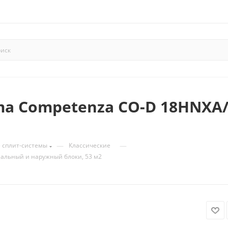
ima Competenza CO-D 18HNXA
—
—
сплит-системы
Классические
нальный и наружный блоки, 53 м2