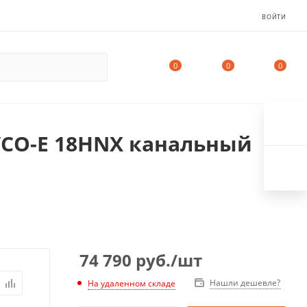
ВОЙТИ
0
0
0
/CO-E 18HNX канальный
74 790
руб.
/шт
Нашли дешевле?
На удаленном складе