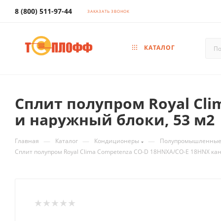
8 (800) 511-97-44
ЗАКАЗАТЬ ЗВОНОК
КАТАЛОГ
Сплит полупром Royal Cl
и наружный блоки, 53 м2
—
—
—
Главная
Каталог
Кондиционеры
Полупромышленные 
Сплит полупром Royal Clima Competenza CO-D 18HNXA/CO-E 18HNX ка