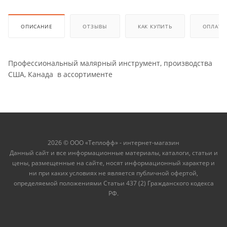
ОПИСАНИЕ
ОТЗЫВЫ
КАК КУПИТЬ
ОПЛАТА
Профессиональный малярный инструмент, производства
США, Канада в ассортименте
2026 © ООО «Теплофф» - интернет-магазин
Данный сайт и все информационные материалы, каталоги, статьи и
цены, размещенные на сайте, носят информационный характер и
ни при каких условиях не является публичной офертой,
определяемой положениями Статьи 437 (2) Гражданского кодекса
РФ.