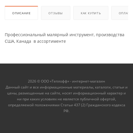
ОПИСАНИЕ
ОТЗЫВЫ
КАК КУПИТЬ
ОПЛАТА
Профессиональный малярный инструмент, производства
США, Канада в ассортименте
2026 © ООО «Теплофф» - интернет-магазин
Данный сайт и все информационные материалы, каталоги, статьи и
цены, размещенные на сайте, носят информационный характер и
ни при каких условиях не является публичной офертой,
определяемой положениями Статьи 437 (2) Гражданского кодекса
РФ.