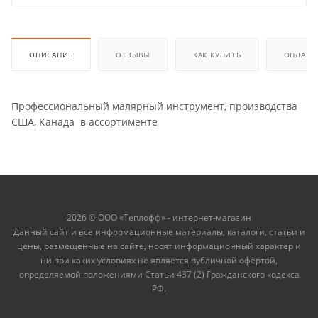
ОПИСАНИЕ
ОТЗЫВЫ
КАК КУПИТЬ
ОПЛАТА
Профессиональный малярный инструмент, производства
США, Канада в ассортименте
2026 © ООО «Теплофф» - интернет-магазин
Данный сайт и все информационные материалы, каталоги, статьи и
цены, размещенные на сайте, носят информационный характер и
ни при каких условиях не является публичной офертой,
определяемой положениями Статьи 437 (2) Гражданского кодекса
РФ.