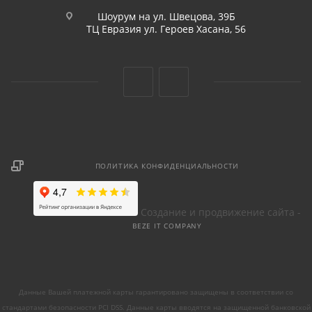
Шоурум на ул. Швецова, 39Б
ТЦ Евразия ул. Героев Хасана, 56
ПОЛИТИКА КОНФИДЕНЦИАЛЬНОСТИ
Создание и продвижение сайта -
BEZE IT COMPANY
Данные Вашей платежной карты гарантировано защищены в соответствии со
стандартами безопасности PCI DSS. Данные карты вводятся на защищенной банковской