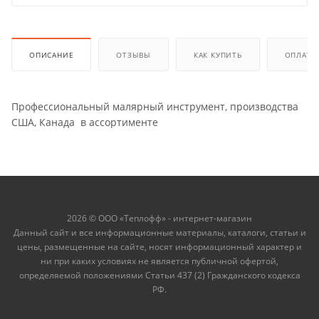
ОПИСАНИЕ
ОТЗЫВЫ
КАК КУПИТЬ
ОПЛАТА
Профессиональный малярный инструмент, производства
США, Канада в ассортименте
2026 © ООО «Теплофф» - интернет-магазин
Данный сайт и все информационные материалы, каталоги, статьи и
цены, размещенные на сайте, носят информационный характер и
ни при каких условиях не является публичной офертой,
определяемой положениями Статьи 437 (2) Гражданского кодекса
РФ.