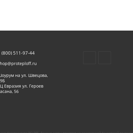
 (800) 511-97-44
hop@proteploff.ru
оурум на ул. Швецова,
39Б
Ц Евразия ул. Героев
асана, 56
ами безопасности PCI DSS. Данные карты вводятся на защищенной банковской платежн