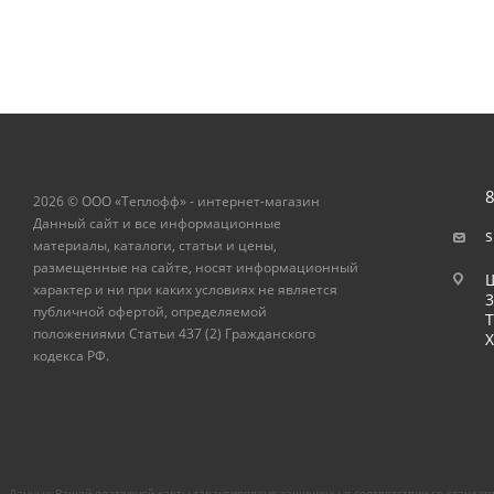
8
2026 © ООО «Теплофф» - интернет-магазин
Данный сайт и все информационные
s
материалы, каталоги, статьи и цены,
размещенные на сайте, носят информационный
Ш
характер и ни при каких условиях не является
публичной офертой, определяемой
Т
положениями Статьи 437 (2) Гражданского
Х
кодекса РФ.
Данные Вашей платежной карты гарантировано защищены в соответствии со стандарт