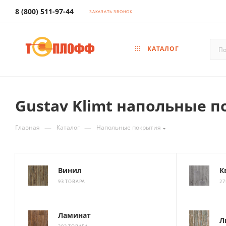
8 (800) 511-97-44
ЗАКАЗАТЬ ЗВОНОК
КАТАЛОГ
Gustav Klimt напольные 
—
—
Главная
Каталог
Напольные покрытия
Винил
К
93 ТОВАРА
27
Ламинат
Л