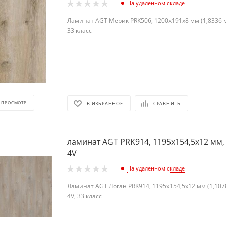
На удаленном складе
Ламинат AGT Мерик PRK506, 1200х191х8 мм (1,8336 м2
33 класс
 ПРОСМОТР
В ИЗБРАННОЕ
СРАВНИТЬ
ламинат AGT PRK914, 1195х154,5х12 мм, 
4V
На удаленном складе
Ламинат AGT Логан PRK914, 1195х154,5х12 мм (1,1078
4V, 33 класс