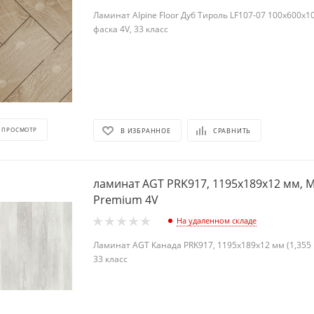
Ламинат Alpine Floor Дуб Тироль LF107-07 100х600х10
фаска 4V, 33 класс
 ПРОСМОТР
В ИЗБРАННОЕ
СРАВНИТЬ
ламинат AGT PRK917, 1195х189х12 мм, M
Premium 4V
На удаленном складе
Ламинат AGT Канада PRK917, 1195х189х12 мм (1,355 м
33 класс