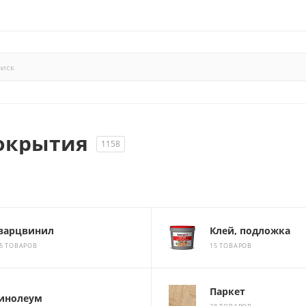
покрытия
1158
варцвинил
Клей, подложка
5 ТОВАРОВ
15 ТОВАРОВ
Паркет
инолеум