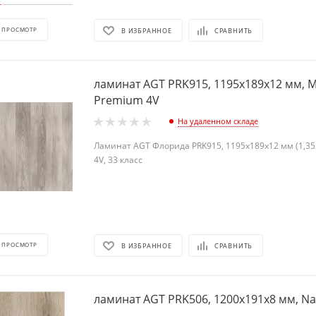
 ПРОСМОТР
В ИЗБРАННОЕ
СРАВНИТЬ
ламинат AGT PRK915, 1195х189х12 мм, M
Premium 4V
На удаленном складе
Ламинат AGT Флорида PRK915, 1195х189х12 мм (1,355
4V, 33 класс
 ПРОСМОТР
В ИЗБРАННОЕ
СРАВНИТЬ
ламинат AGT PRK506, 1200х191х8 мм, Nat