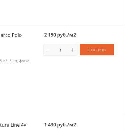
2 150
руб.
/м2
arco Polo
В КОРЗИНУ
 м2) 6 шт, фаска
1 430
руб.
/м2
ura Line 4V