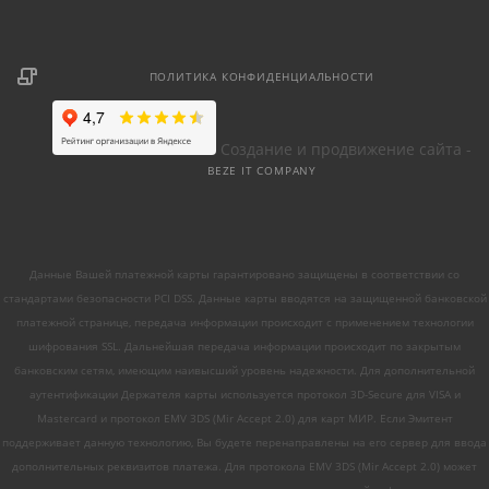
ПОЛИТИКА КОНФИДЕНЦИАЛЬНОСТИ
Создание и продвижение сайта -
BEZE IT COMPANY
Данные Вашей платежной карты гарантировано защищены в соответствии со
стандартами безопасности PCI DSS. Данные карты вводятся на защищенной банковской
платежной странице, передача информации происходит с применением технологии
шифрования SSL. Дальнейшая передача информации происходит по закрытым
банковским сетям, имеющим наивысший уровень надежности. Для дополнительной
аутентификации Держателя карты используется протокол 3D-Secure для VISA и
Mastercard и протокол EMV 3DS (Mir Accept 2.0) для карт МИР. Если Эмитент
поддерживает данную технологию, Вы будете перенаправлены на его сервер для ввода
дополнительных реквизитов платежа. Для протокола EMV 3DS (Mir Accept 2.0) может