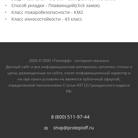
• Способ укладки - Плавающий(click замок)
• Класс пожаробезопасности - КМ2
• Класс износостойкости - 43 класс
2026 © ООО «Теплофф» - интернет-магазин
Данный сайт и все информационные материалы, каталоги, статьи и
цены, размещенные на сайте, носят информационный характер и
ни при каких условиях не является публичной офертой,
определяемой положениями Статьи 437 (2) Гражданского кодекса
РФ.
8 (800) 511-97-44
shop@proteploff.ru