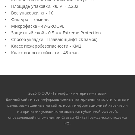
• Площадь упаковки, кв. м. - 2.232
• Вес упаковки, кг - 16
• Фактура - камень
• Микрофаска - 4V-GROOVE
• Защитный слой - 0.5 мм Extreme Protection
• Способ укладки - Плавающий(click замок)
• Класс пожаробезопасности - КМ2
• Класс износостойкости - 43 класс
2026 © ООО «Теплофф» - интернет-магазин
Данный сайт и все информационные материалы, каталоги, статьи и
цены, размещенные на сайте, носят информационный характер и
ни при каких условиях не является публичной офертой,
определяемой положениями Статьи 437 (2) Гражданского кодекса
РФ.