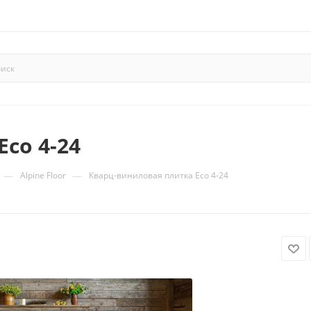
co 4-24
—
—
Alpine Floor
Кварц-виниловая плитка Eco 4-24