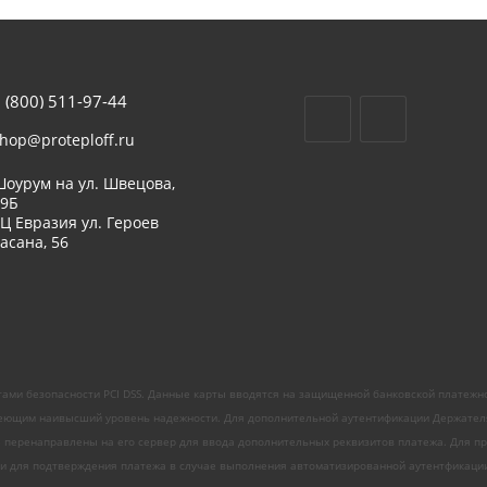
 (800) 511-97-44
hop@proteploff.ru
оурум на ул. Швецова,
39Б
Ц Евразия ул. Героев
асана, 56
ами безопасности PCI DSS. Данные карты вводятся на защищенной банковской платежн
ющим наивысший уровень надежности. Для дополнительной аутентификации Держателя ка
е перенаправлены на его сервер для ввода дополнительных реквизитов платежа. Для про
 для подтверждения платежа в случае выполнения автоматизированной аутентфикации