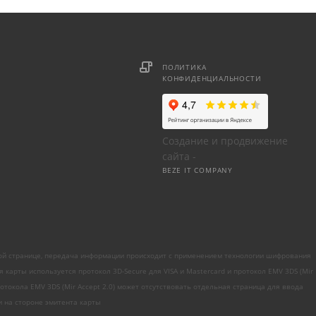
ПОЛИТИКА
КОНФИДЕНЦИАЛЬНОСТИ
Создание и продвижение
сайта -
BEZE IT COMPANY
ой странице, передача информации происходит с применением технологии шифрования
рты используется протокол 3D-Secure для VISA и Mastercard и протокол EMV 3DS (Mir
токола EMV 3DS (Mir Accept 2.0) может отсутствовать отдельная страница для ввода
 на стороне эмитента карты