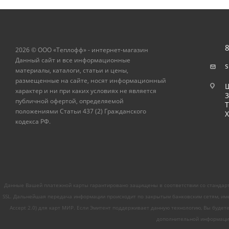
8
2026 © ООО «Теплофф» - интернет-магазин
Данный сайт и все информационные
s
материалы, каталоги, статьи и цены,
размещенные на сайте, носят информационный
Ш
характер и ни при каких условиях не является
публичной офертой, определяемой
Т
положениями Статьи 437 (2) Гражданского
Х
кодекса РФ.
Данные Вашей платежной карты гарантировано защищены в соответствии со стандарт
SSL. Дальнейшая передача информации происходит по закрытым банковским сетям, име
Accept 2.0) для карт МИР. Если Эмитент поддерживает данную технологию, Вы будет
дополнительной информации