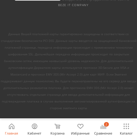
BEZE IT COMPANY
Данные Вашей платежной карты гарантировано защищены в соответствии со
стандартами безопасности PCI DSS. Данные карты вводятся на защищенной банковской
платежной странице, передача информации происходит с применением технологии
шифрования SSL. Дальнейшая передача информации происходит по закрытым
банковским сетям, имеющим наивысший уровень надежности. Для дополнительной
аутентификации Держателя карты используется протокол 3D-Secure для VISA и
Mastercard и протокол EMV 3DS (Mir Accept 2.0) для карт МИР. Если Эмитент
поддерживает данную технологию, Вы будете перенаправлены на его сервер для ввода
дополнительных реквизитов платежа. Для протокола EMV 3DS (Mir Accept 2.0) может
отсутствовать отдельная страница для ввода дополнительной информации для
подтверждения платежа в случае выполнения автоматизированной аутентфикации на
стороне эмитента карты
2
Главная
Кабинет
Корзина
Избранные
Сравнение
Каталог