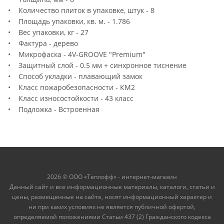
• Количество плиток в упаковке, штук - 8
• Площадь упаковки, кв. м. - 1.786
• Вес упаковки, кг - 27
• Фактура - дерево
• Микрофаска - 4V-GROOVE "Premium"
• Защитный слой - 0.5 мм + синхронное тиснение
• Способ укладки - плавающий замок
• Класс пожаробезопасности - КМ2
• Класс износостойкости - 43 класс
• Подложка - Встроенная
2026 © ООО «Теплофф» - интернет-магазин
Данный сайт и все информационные материалы, каталоги, статьи и
цены, размещенные на сайте, носят информационный характер и
ни при каких условиях не является публичной офертой,
определяемой положениями Статьи 437 (2) Гражданского кодекса