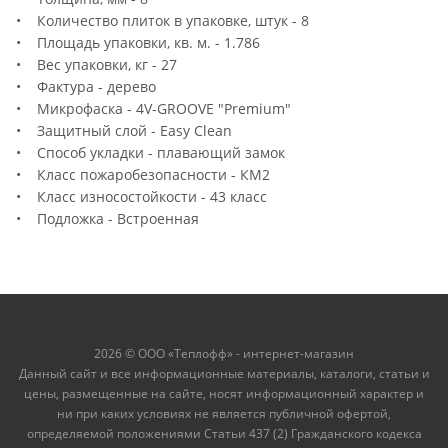
• Количество плиток в упаковке, штук - 8
• Площадь упаковки, кв. м. - 1.786
• Вес упаковки, кг - 27
• Фактура - дерево
• Микрофаска - 4V-GROOVE "Premium"
• Защитный слой - Easy Clean
• Способ укладки - плавающий замок
• Класс пожаробезопасности - КМ2
• Класс износостойкости - 43 класс
• Подложка - Встроенная
2026 © ООО «Теплофф» - интернет-магазин
Данный сайт и все информационные материалы, каталоги, статьи и
цены, размещенные на сайте, носят информационный характер и
ни при каких условиях не является публичной офертой,
определяемой положениями Статьи 437 (2) Гражданского кодекса