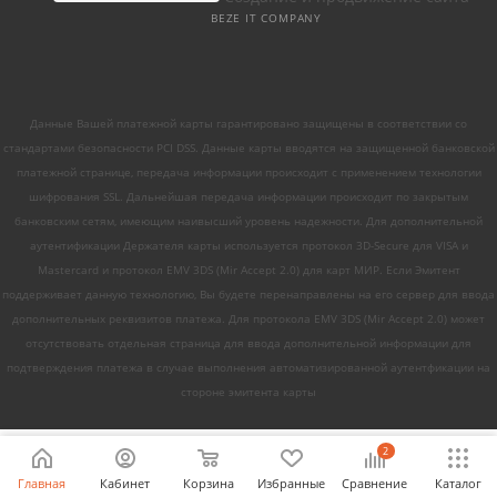
BEZE IT COMPANY
Данные Вашей платежной карты гарантировано защищены в соответствии со
стандартами безопасности PCI DSS. Данные карты вводятся на защищенной банковской
платежной странице, передача информации происходит с применением технологии
шифрования SSL. Дальнейшая передача информации происходит по закрытым
банковским сетям, имеющим наивысший уровень надежности. Для дополнительной
аутентификации Держателя карты используется протокол 3D-Secure для VISA и
Mastercard и протокол EMV 3DS (Mir Accept 2.0) для карт МИР. Если Эмитент
поддерживает данную технологию, Вы будете перенаправлены на его сервер для ввода
дополнительных реквизитов платежа. Для протокола EMV 3DS (Mir Accept 2.0) может
отсутствовать отдельная страница для ввода дополнительной информации для
подтверждения платежа в случае выполнения автоматизированной аутентфикации на
стороне эмитента карты
2
Главная
Кабинет
Корзина
Избранные
Сравнение
Каталог