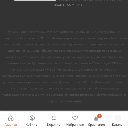
BEZE IT COMPANY
Данные Вашей платежной карты гарантировано защищены в соответствии со
стандартами безопасности PCI DSS. Данные карты вводятся на защищенной банковской
платежной странице, передача информации происходит с применением технологии
шифрования SSL. Дальнейшая передача информации происходит по закрытым
банковским сетям, имеющим наивысший уровень надежности. Для дополнительной
аутентификации Держателя карты используется протокол 3D-Secure для VISA и
Mastercard и протокол EMV 3DS (Mir Accept 2.0) для карт МИР. Если Эмитент
поддерживает данную технологию, Вы будете перенаправлены на его сервер для ввода
дополнительных реквизитов платежа. Для протокола EMV 3DS (Mir Accept 2.0) может
отсутствовать отдельная страница для ввода дополнительной информации для
подтверждения платежа в случае выполнения автоматизированной аутентфикации на
стороне эмитента карты
2
Главная
Кабинет
Корзина
Избранные
Сравнение
Каталог