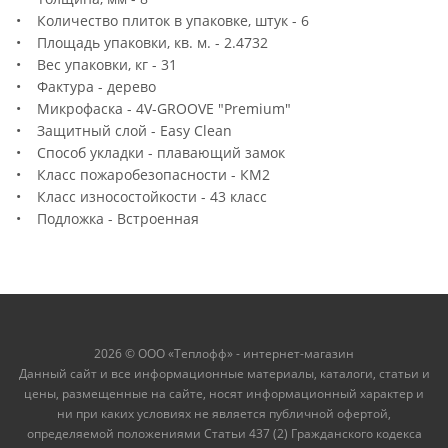
• Количество плиток в упаковке, штук - 6
• Площадь упаковки, кв. м. - 2.4732
• Вес упаковки, кг - 31
• Фактура - дерево
• Микрофаска - 4V-GROOVE "Premium"
• Защитный слой - Easy Clean
• Способ укладки - плавающий замок
• Класс пожаробезопасности - КМ2
• Класс износостойкости - 43 класс
• Подложка - Встроенная
2026 © ООО «Теплофф» - интернет-магазин
Данный сайт и все информационные материалы, каталоги, статьи и
цены, размещенные на сайте, носят информационный характер и
ни при каких условиях не является публичной офертой,
определяемой положениями Статьи 437 (2) Гражданского кодекса