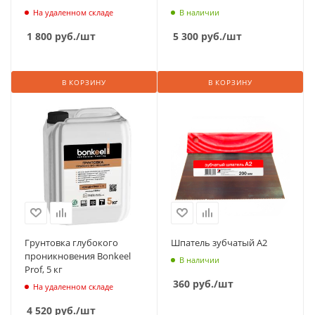
На удаленном складе
В наличии
1 800
руб.
/шт
5 300
руб.
/шт
В КОРЗИНУ
В КОРЗИНУ
Грунтовка глубокого
Шпатель зубчатый А2
проникновения Bonkeel
В наличии
Prof, 5 кг
360
руб.
/шт
На удаленном складе
4 520
руб.
/шт