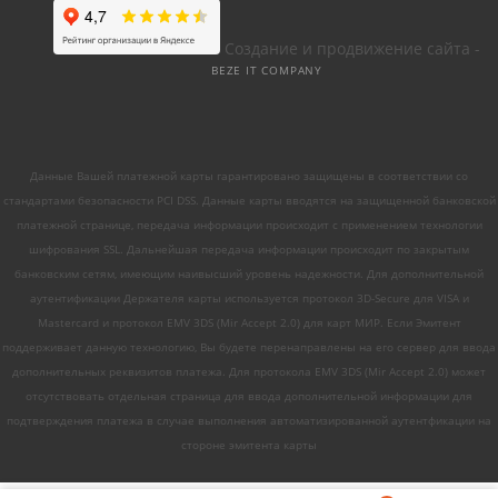
Создание и продвижение сайта -
BEZE IT COMPANY
Данные Вашей платежной карты гарантировано защищены в соответствии со
стандартами безопасности PCI DSS. Данные карты вводятся на защищенной банковской
платежной странице, передача информации происходит с применением технологии
шифрования SSL. Дальнейшая передача информации происходит по закрытым
банковским сетям, имеющим наивысший уровень надежности. Для дополнительной
аутентификации Держателя карты используется протокол 3D-Secure для VISA и
Mastercard и протокол EMV 3DS (Mir Accept 2.0) для карт МИР. Если Эмитент
поддерживает данную технологию, Вы будете перенаправлены на его сервер для ввода
дополнительных реквизитов платежа. Для протокола EMV 3DS (Mir Accept 2.0) может
отсутствовать отдельная страница для ввода дополнительной информации для
подтверждения платежа в случае выполнения автоматизированной аутентфикации на
стороне эмитента карты