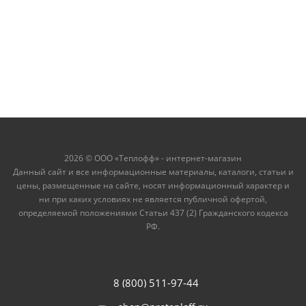
2026 © ООО «Теплофф» - интернет-магазин
Данный сайт и все информационные материалы, каталоги, статьи и
цены, размещенные на сайте, носят информационный характер и
ни при каких условиях не является публичной офертой,
определяемой положениями Статьи 437 (2) Гражданского кодекса
РФ.
8 (800) 511-97-44