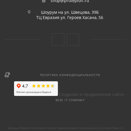
shop@proteploff.ru
Шоурум на ул. Швецова, 39Б
ТЦ Евразия ул. Героев Хасана, 56
ПОЛИТИКА КОНФИДЕНЦИАЛЬНОСТИ
Создание и продвижение сайта -
BEZE IT COMPANY
Данные Вашей платежной карты гарантировано защищены в соответствии со