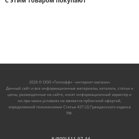
С этим товаром покупают
2026 © ООО «Теплофф» - интернет-магазин
Данный сайт и все информационные материалы, каталоги, статьи и
цены, размещенные на сайте, носят информационный характер и
ни при каких условиях не является публичной офертой,
определяемой положениями Статьи 437 (2) Гражданского кодекса
РФ.
8 (800) 511-97-44