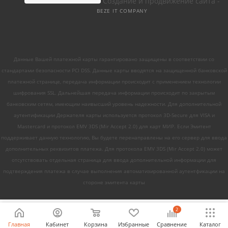
Создание и продвижение сайта -
BEZE IT COMPANY
Данные Вашей платежной карты гарантировано защищены в соответствии со
стандартами безопасности PCI DSS. Данные карты вводятся на защищенной банковской
платежной странице, передача информации происходит с применением технологии
шифрования SSL. Дальнейшая передача информации происходит по закрытым
банковским сетям, имеющим наивысший уровень надежности. Для дополнительной
аутентификации Держателя карты используется протокол 3D-Secure для VISA и
Mastercard и протокол EMV 3DS (Mir Accept 2.0) для карт МИР. Если Эмитент
поддерживает данную технологию, Вы будете перенаправлены на его сервер для ввода
дополнительных реквизитов платежа. Для протокола EMV 3DS (Mir Accept 2.0) может
отсутствовать отдельная страница для ввода дополнительной информации для
подтверждения платежа в случае выполнения автоматизированной аутентфикации на
стороне эмитента карты
2
Главная
Кабинет
Корзина
Избранные
Сравнение
Каталог