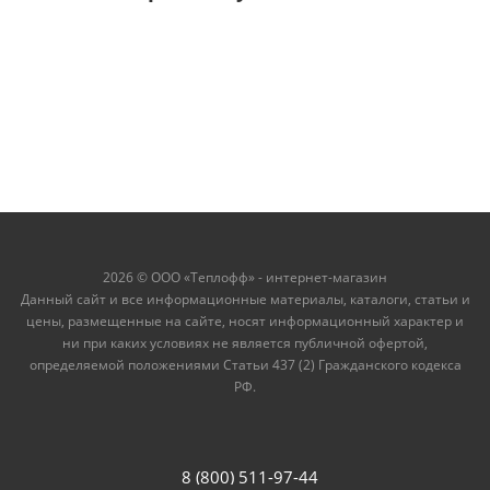
2026 © ООО «Теплофф» - интернет-магазин
Данный сайт и все информационные материалы, каталоги, статьи и
цены, размещенные на сайте, носят информационный характер и
ни при каких условиях не является публичной офертой,
определяемой положениями Статьи 437 (2) Гражданского кодекса
РФ.
8 (800) 511-97-44