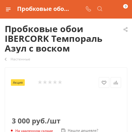
0
Пробковые обои IBERCORK Темпораль Азул с воском купить
Пробковые обои
IBERCORK Темпораль
Азул с воском
Настенные
Акция
3 000
руб.
/шт
Нашли дешевле?
На удаленном складе