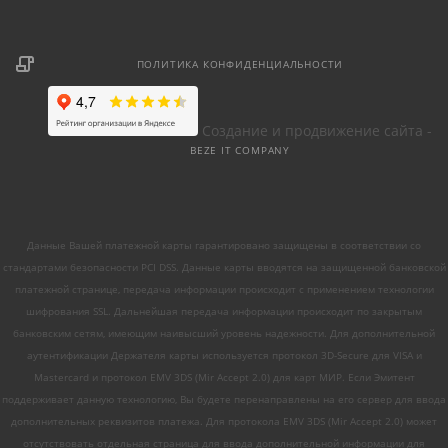
ПОЛИТИКА КОНФИДЕНЦИАЛЬНОСТИ
Создание и продвижение сайта -
BEZE IT COMPANY
Данные Вашей платежной карты гарантировано защищены в соответствии со
стандартами безопасности PCI DSS. Данные карты вводятся на защищенной банковской
платежной странице, передача информации происходит с применением технологии
шифрования SSL. Дальнейшая передача информации происходит по закрытым
банковским сетям, имеющим наивысший уровень надежности. Для дополнительной
аутентификации Держателя карты используется протокол 3D-Secure для VISA и
Mastercard и протокол EMV 3DS (Mir Accept 2.0) для карт МИР. Если Эмитент
поддерживает данную технологию, Вы будете перенаправлены на его сервер для ввода
дополнительных реквизитов платежа. Для протокола EMV 3DS (Mir Accept 2.0) может
отсутствовать отдельная страница для ввода дополнительной информации для