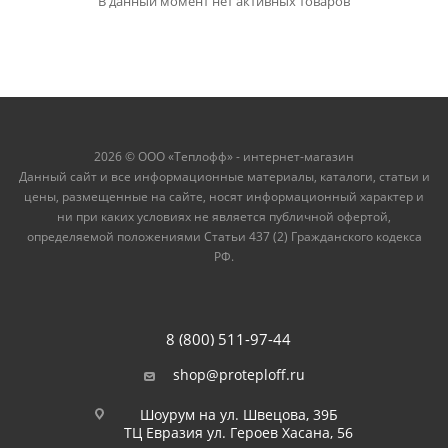
В данный момент нет активных товаров
2026 © ООО «Теплофф» - интернет-магазин
Данный сайт и все информационные материалы, каталоги, статьи и
цены, размещенные на сайте, носят информационный характер и
ни при каких условиях не является публичной офертой,
определяемой положениями Статьи 437 (2) Гражданского кодекса
РФ.
8 (800) 511-97-44
shop@proteploff.ru
Шоурум на ул. Швецова, 39Б
ТЦ Евразия ул. Героев Хасана, 56