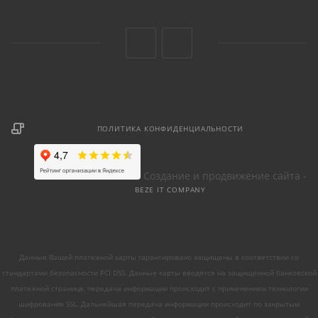
ПОЛИТИКА КОНФИДЕНЦИАЛЬНОСТИ
Создание и продвижение сайта -
BEZE IT COMPANY
Данные Вашей платежной карты гарантировано защищены в соответствии со
стандартами безопасности PCI DSS. Данные карты вводятся на защищенной банковской
платежной странице, передача информации происходит с применением технологии
шифрования SSL. Дальнейшая передача информации происходит по закрытым