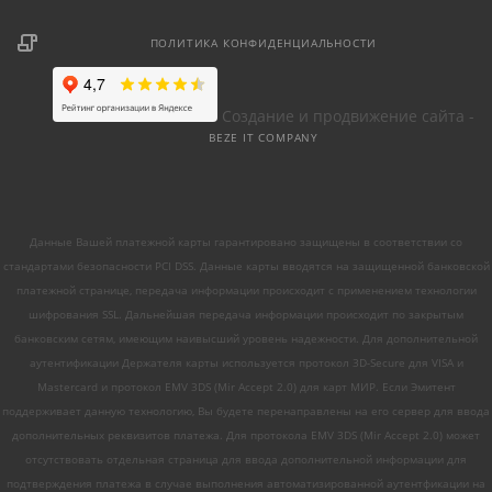
ПОЛИТИКА КОНФИДЕНЦИАЛЬНОСТИ
Создание и продвижение сайта -
BEZE IT COMPANY
Данные Вашей платежной карты гарантировано защищены в соответствии со
стандартами безопасности PCI DSS. Данные карты вводятся на защищенной банковской
платежной странице, передача информации происходит с применением технологии
шифрования SSL. Дальнейшая передача информации происходит по закрытым
банковским сетям, имеющим наивысший уровень надежности. Для дополнительной
аутентификации Держателя карты используется протокол 3D-Secure для VISA и
Mastercard и протокол EMV 3DS (Mir Accept 2.0) для карт МИР. Если Эмитент
поддерживает данную технологию, Вы будете перенаправлены на его сервер для ввода
дополнительных реквизитов платежа. Для протокола EMV 3DS (Mir Accept 2.0) может
отсутствовать отдельная страница для ввода дополнительной информации для
подтверждения платежа в случае выполнения автоматизированной аутентфикации на