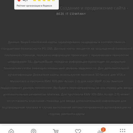
Создание и продвижение сайта -
BEZE IT COMPANY
Данные Вашей платежной карты гарантировано защищены в соответствии со
стандартами безопасности PCI DSS. Данные карты вводятся на защищенной банковской
платежной странице, передача информации происходит с применением технологии
шифрования SSL. Дальнейшая передача информации происходит по закрытым
банковским сетям, имеющим наивысший уровень надежности. Для дополнительной
аутентификации Держателя карты используется протокол 3D-Secure для VISA и
Mastercard и протокол EMV 3DS (Mir Accept 2.0) для карт МИР. Если Эмитент
поддерживает данную технологию, Вы будете перенаправлены на его сервер для ввода
дополнительных реквизитов платежа. Для протокола EMV 3DS (Mir Accept 2.0) может
отсутствовать отдельная страница для ввода дополнительной информации для
подтверждения платежа в случае выполнения автоматизированной аутентфикации на
стороне эмитента карты
2