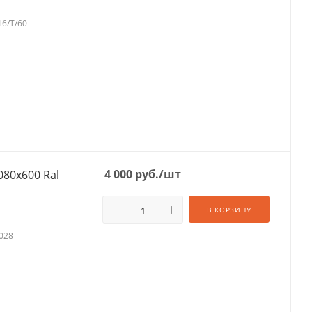
16/T/60
4 000
руб.
/шт
080х600 Ral
В КОРЗИНУ
1028