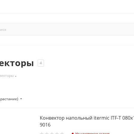
екторы
4
векторы
зрастание)
Конвектор напольный itermic ITF-Т 080х
9016
На удаленном складе