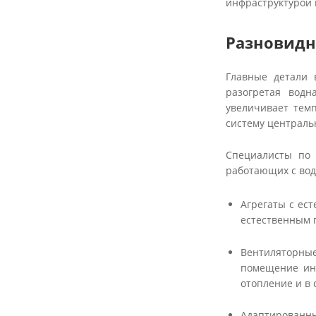
инфраструктурой 
Разновидн
Главные детали 
разогретая водн
увеличивает тем
систему централь
Специалисты по 
работающих с вод
Агрегаты с ест
естественным п
Вентиляторные
помещение инт
отопление и в
Адаптированны