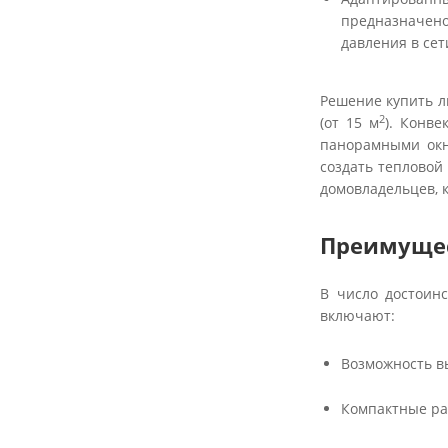
предназначено
давления в сет
Решение купить 
2
(от 15 м
). Конв
панорамными окн
создать тепловой
домовладельцев, 
Преимущес
В число достоин
включают:
Возможность в
Компактные ра