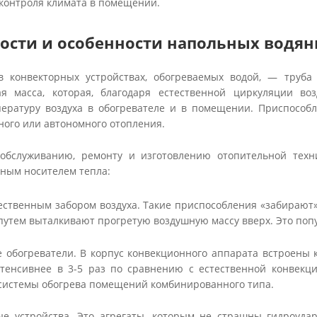
контроля климата в помещении.
ости и особенности напольных водян
в конвекторных устройствах, обогреваемых водой, — труба
ая масса, которая, благодаря естественной циркуляции в
пературу воздуха в обогревателе и в помещении. Приспособ
ного или автономного отопления.
обслуживанию, ремонту и изготовлению отопительной тех
ным носителем тепла:
ественным забором воздуха. Такие приспособления «забирают» 
утем выталкивают прогретую воздушную массу вверх. Это попул
 обогреватели. В корпус конвекционного аппарата встроены 
енсивнее в 3-5 раз по сравнению с естественной конвекци
 системы обогрева помещений комбинированного типа.
е устройства. Это агрегаты, которым не страшны гидроуда