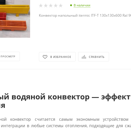
В наличии
Конвектор напольный itermic ITF-Т 130х130х600 Ral 
 ПРОСМОТР
В ИЗБРАННОЕ
СРАВНИТЬ
й водяной конвектор — эффект
ия
ной конвектор считается самым экономным устройством 
 интеграции в любые системы отопления, подходящие для сж