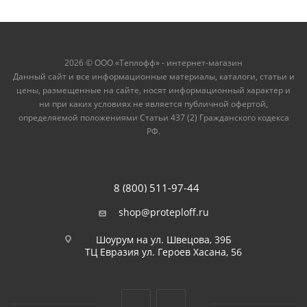
2026 © ООО «Теплофф» - интернет-магазин
Данный сайт и все информационные материалы, каталоги, статьи и
цены, размещенные на сайте, носят информационный характер и
ни при каких условиях не является публичной офертой,
определяемой положениями Статьи 437 (2) Гражданского кодекса
РФ.
8 (800) 511-97-44
shop@proteploff.ru
Шоурум на ул. Швецова, 39Б
ТЦ Евразия ул. Героев Хасана, 56