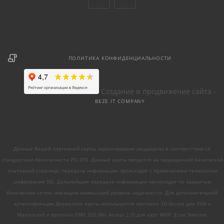
ПОЛИТИКА КОНФИДЕНЦИАЛЬНОСТИ
Создание и продвижение сайта -
BEZE IT COMPANY
Данные Вашей платежной карты гарантировано защищены в соответствии со
стандартами безопасности PCI DSS. Данные карты вводятся на защищенной банковской
платежной странице, передача информации происходит с применением технологии
шифрования SSL. Дальнейшая передача информации происходит по закрытым
банковским сетям, имеющим наивысший уровень надежности. Для дополнительной
аутентификации Держателя карты используется протокол 3D-Secure для VISA и
Mastercard и протокол EMV 3DS (Mir Accept 2.0) для карт МИР. Если Эмитент