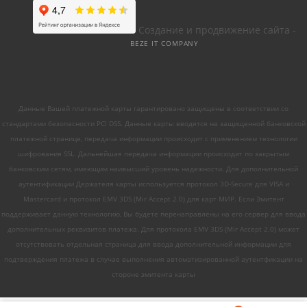
Создание и продвижение сайта -
BEZE IT COMPANY
Данные Вашей платежной карты гарантировано защищены в соответствии со
стандартами безопасности PCI DSS. Данные карты вводятся на защищенной банковской
платежной странице, передача информации происходит с применением технологии
шифрования SSL. Дальнейшая передача информации происходит по закрытым
банковским сетям, имеющим наивысший уровень надежности. Для дополнительной
аутентификации Держателя карты используется протокол 3D-Secure для VISA и
Mastercard и протокол EMV 3DS (Mir Accept 2.0) для карт МИР. Если Эмитент
поддерживает данную технологию, Вы будете перенаправлены на его сервер для ввода
дополнительных реквизитов платежа. Для протокола EMV 3DS (Mir Accept 2.0) может
отсутствовать отдельная страница для ввода дополнительной информации для
подтверждения платежа в случае выполнения автоматизированной аутентфикации на
стороне эмитента карты