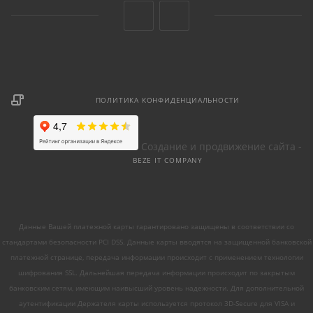
ПОЛИТИКА КОНФИДЕНЦИАЛЬНОСТИ
Создание и продвижение сайта -
BEZE IT COMPANY
Данные Вашей платежной карты гарантировано защищены в соответствии со
стандартами безопасности PCI DSS. Данные карты вводятся на защищенной банковской
платежной странице, передача информации происходит с применением технологии
шифрования SSL. Дальнейшая передача информации происходит по закрытым
банковским сетям, имеющим наивысший уровень надежности. Для дополнительной
аутентификации Держателя карты используется протокол 3D-Secure для VISA и