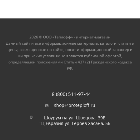
2026 © ООО «Теплофф» - интернет-магазин
Данный сайт и все информационные материалы, каталоги, статьи и
цены, размещенные на сайте, носят информационный характер и
ни при каких условиях не является публичной офертой,
определяемой положениями Статьи 437 (2) Гражданского кодекса
РФ.
8 (800) 511-97-44
shop@proteploff.ru
Шоурум на ул. Швецова, 39Б
ТЦ Евразия ул. Героев Хасана, 56