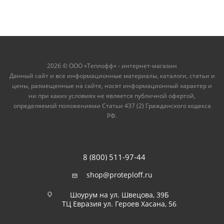
2026 © ООО «Теплофф» - интернет-магазин
Данный сайт и все информационные материалы, каталоги, статьи и
цены, размещенные на сайте, носят информационный характер и
ни при каких условиях не является публичной офертой,
определяемой положениями Статьи 437 (2) Гражданского кодекса
РФ.
8 (800) 511-97-44
shop@proteploff.ru
Шоурум на ул. Швецова, 39Б
ТЦ Евразия ул. Героев Хасана, 56