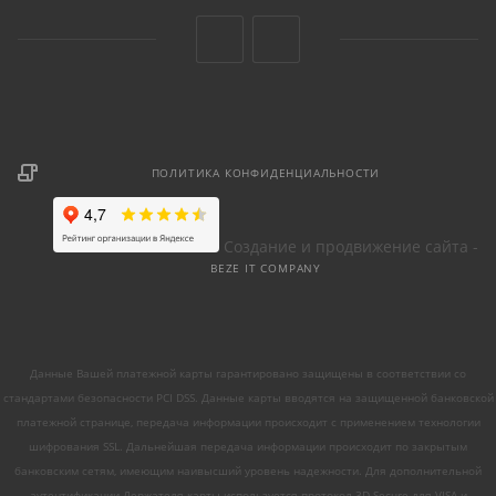
ПОЛИТИКА КОНФИДЕНЦИАЛЬНОСТИ
Создание и продвижение сайта -
BEZE IT COMPANY
Данные Вашей платежной карты гарантировано защищены в соответствии со
стандартами безопасности PCI DSS. Данные карты вводятся на защищенной банковской
платежной странице, передача информации происходит с применением технологии
шифрования SSL. Дальнейшая передача информации происходит по закрытым
банковским сетям, имеющим наивысший уровень надежности. Для дополнительной
аутентификации Держателя карты используется протокол 3D-Secure для VISA и