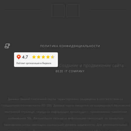
ПОЛИТИКА КОНФИДЕНЦИАЛЬНОСТИ
Создание и продвижение сайта -
BEZE IT COMPANY
Данные Вашей платежной карты гарантировано защищены в соответствии со
стандартами безопасности PCI DSS. Данные карты вводятся на защищенной банковской
платежной странице, передача информации происходит с применением технологии
шифрования SSL. Дальнейшая передача информации происходит по закрытым
банковским сетям, имеющим наивысший уровень надежности. Для дополнительной