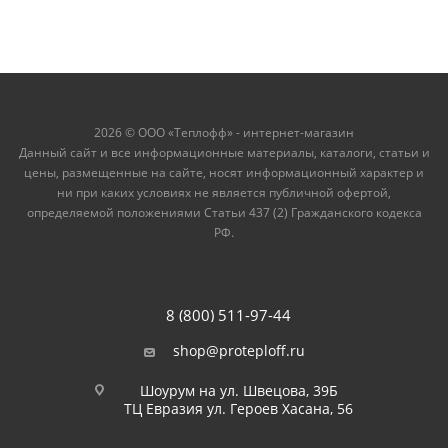
2026 © ООО «Теплофф» - интернет-магазин
Данный сайт и все информационные материалы, каталоги, статьи и
цены, размещенные на сайте, носят информационный характер и
ни при каких условиях не является публичной офертой,
определяемой положениями Статьи 437 (2) Гражданского кодекса
РФ.
8 (800) 511-97-44
shop@proteploff.ru
Шоурум на ул. Швецова, 39Б
ТЦ Евразия ул. Героев Хасана, 56