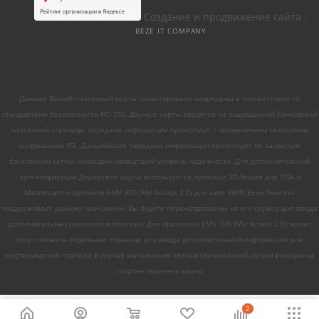
Создание и продвижение сайта -
BEZE IT COMPANY
Данные Вашей платежной карты гарантировано защищены в соответствии со
стандартами безопасности PCI DSS. Данные карты вводятся на защищенной банковской
платежной странице, передача информации происходит с применением технологии
шифрования SSL. Дальнейшая передача информации происходит по закрытым
банковским сетям, имеющим наивысший уровень надежности. Для дополнительной
аутентификации Держателя карты используется протокол 3D-Secure для VISA и
Mastercard и протокол EMV 3DS (Mir Accept 2.0) для карт МИР. Если Эмитент
поддерживает данную технологию, Вы будете перенаправлены на его сервер для ввода
дополнительных реквизитов платежа. Для протокола EMV 3DS (Mir Accept 2.0) может
отсутствовать отдельная страница для ввода дополнительной информации для
подтверждения платежа в случае выполнения автоматизированной аутентфикации на
стороне эмитента карты
2