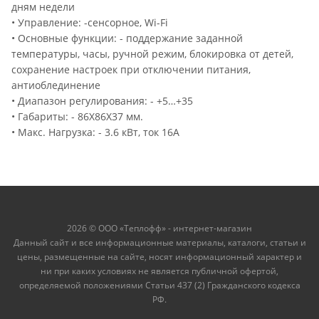
дням недели
• Управление: -сенсорное, Wi-Fi
• Основные функции: - поддержание заданной
температуры, часы, ручной режим, блокировка от детей,
сохранение настроек при отключении питания,
антиоблединение
• Диапазон регулирования: - +5…+35
• Габариты: - 86Х86Х37 мм.
• Макс. Нагрузка: - 3.6 кВт, ток 16А
2026 © ООО «Теплофф» - интернет-магазин
Данный сайт и все информационные материалы, каталоги, статьи и
цены, размещенные на сайте, носят информационный характер и
ни при каких условиях не является публичной офертой,
определяемой положениями Статьи 437 (2) Гражданского кодекса
РФ.