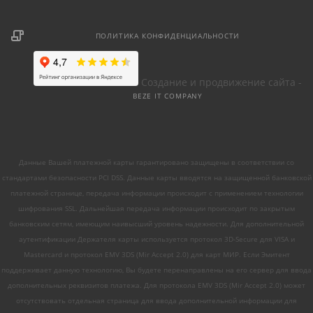
ПОЛИТИКА КОНФИДЕНЦИАЛЬНОСТИ
Создание и продвижение сайта -
BEZE IT COMPANY
Данные Вашей платежной карты гарантировано защищены в соответствии со
стандартами безопасности PCI DSS. Данные карты вводятся на защищенной банковской
платежной странице, передача информации происходит с применением технологии
шифрования SSL. Дальнейшая передача информации происходит по закрытым
банковским сетям, имеющим наивысший уровень надежности. Для дополнительной
аутентификации Держателя карты используется протокол 3D-Secure для VISA и
Mastercard и протокол EMV 3DS (Mir Accept 2.0) для карт МИР. Если Эмитент
поддерживает данную технологию, Вы будете перенаправлены на его сервер для ввода
дополнительных реквизитов платежа. Для протокола EMV 3DS (Mir Accept 2.0) может
отсутствовать отдельная страница для ввода дополнительной информации для