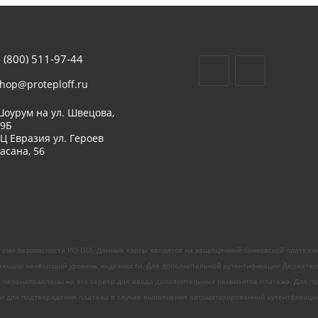
 (800) 511-97-44
hop@proteploff.ru
оурум на ул. Швецова,
39Б
Ц Евразия ул. Героев
асана, 56
ами безопасности PCI DSS. Данные карты вводятся на защищенной банковской платежн
ющим наивысший уровень надежности. Для дополнительной аутентификации Держателя ка
е перенаправлены на его сервер для ввода дополнительных реквизитов платежа. Для про
 для подтверждения платежа в случае выполнения автоматизированной аутентфикации