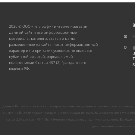
8
2026 © ООО «Теплофф» - интернет-магазин
Данный сайт и все информационные
s
материалы, каталоги, статьи и цены,
размещенные на сайте, носят информационный
Ш
характер и ни при каких условиях не является
публичной офертой, определяемой
Т
положениями Статьи 437 (2) Гражданского
Х
кодекса РФ.
Данные Вашей платежной карты гарантировано защищены в соответствии со стандарт
SSL. Дальнейшая передача информации происходит по закрытым банковским сетям, име
Accept 2.0) для карт МИР. Если Эмитент поддерживает данную технологию, Вы будет
дополнительной информации