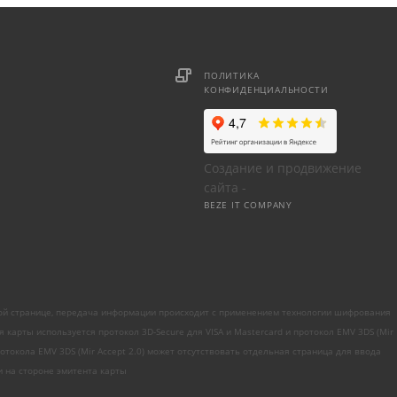
ПОЛИТИКА
КОНФИДЕНЦИАЛЬНОСТИ
Создание и продвижение
сайта -
BEZE IT COMPANY
ой странице, передача информации происходит с применением технологии шифрования
рты используется протокол 3D-Secure для VISA и Mastercard и протокол EMV 3DS (Mir
токола EMV 3DS (Mir Accept 2.0) может отсутствовать отдельная страница для ввода
 на стороне эмитента карты