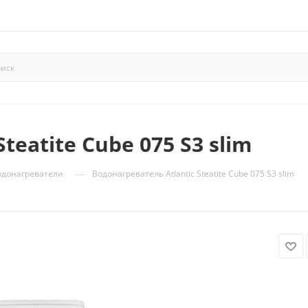
teatite Cube 075 S3 slim
—
одонагреватели
Водонагреватель Atlantic Steatite Cube 075 S3 slim