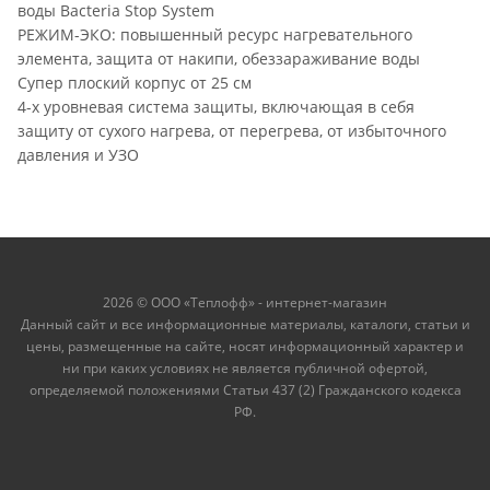
воды Bacteria Stop System
РЕЖИМ-ЭКО: повышенный ресурс нагревательного
элемента, защита от накипи, обеззараживание воды
Супер плоский корпус от 25 см
4-х уровневая система защиты, включающая в себя
защиту от сухого нагрева, от перегрева, от избыточного
давления и УЗО
2026 © ООО «Теплофф» - интернет-магазин
Данный сайт и все информационные материалы, каталоги, статьи и
цены, размещенные на сайте, носят информационный характер и
ни при каких условиях не является публичной офертой,
определяемой положениями Статьи 437 (2) Гражданского кодекса
РФ.