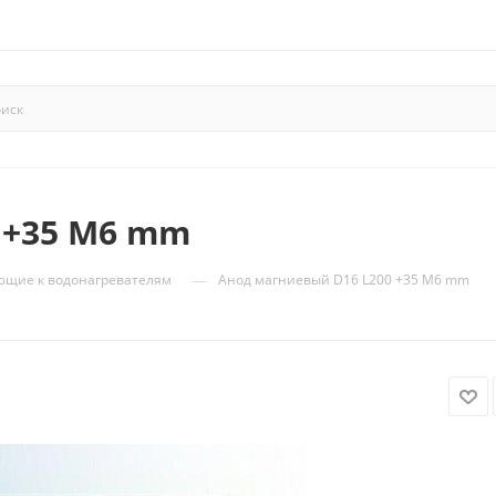
 +35 М6 mm
—
ющие к водонагревателям
Анод магниевый D16 L200 +35 М6 mm