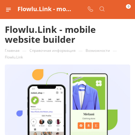
0
Flowlu.Link - mobile website builder
Flowlu.Link - mobile
website builder
—
—
—
Главная
Справочная информация
Возможности
Flowlu.Link