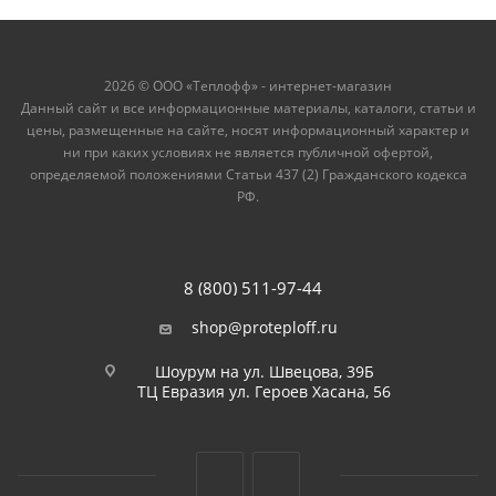
2026 © ООО «Теплофф» - интернет-магазин
Данный сайт и все информационные материалы, каталоги, статьи и
цены, размещенные на сайте, носят информационный характер и
ни при каких условиях не является публичной офертой,
определяемой положениями Статьи 437 (2) Гражданского кодекса
РФ.
8 (800) 511-97-44
shop@proteploff.ru
Шоурум на ул. Швецова, 39Б
ТЦ Евразия ул. Героев Хасана, 56