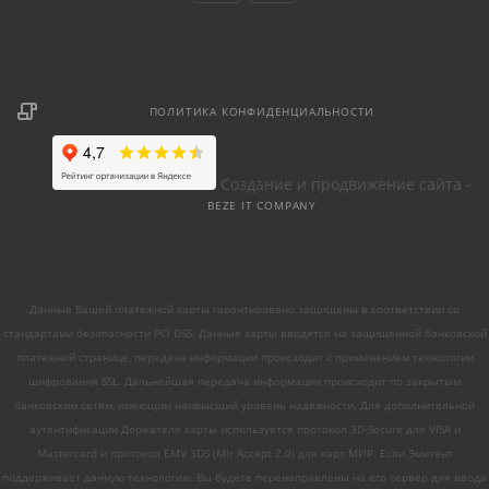
ПОЛИТИКА КОНФИДЕНЦИАЛЬНОСТИ
Создание и продвижение сайта -
BEZE IT COMPANY
Данные Вашей платежной карты гарантировано защищены в соответствии со
стандартами безопасности PCI DSS. Данные карты вводятся на защищенной банковской
платежной странице, передача информации происходит с применением технологии
шифрования SSL. Дальнейшая передача информации происходит по закрытым
банковским сетям, имеющим наивысший уровень надежности. Для дополнительной
аутентификации Держателя карты используется протокол 3D-Secure для VISA и
Mastercard и протокол EMV 3DS (Mir Accept 2.0) для карт МИР. Если Эмитент
поддерживает данную технологию, Вы будете перенаправлены на его сервер для ввода